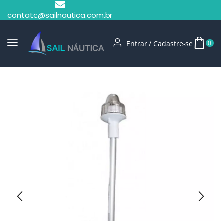
contato@sailnautica.com.br
Entrar / Cadastre-se
0
Início
Iluminação
Luz De Navegação