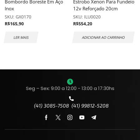
Bombordo Boreste Em Aço
Estrobo Xenon Para Fundeio
Inox
12v Reforçado 20cm
SKU:
GX0170
SKU:
ILU0020
R$
165,90
R$
554,20
LER MAIS
ADICIONAR AO CARRINHO
Seg – Sex: 9:00 a 12:00 - 13:00 a 17:30hs
(41) 3085-7508 (41) 99812-5208