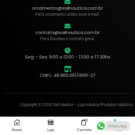
orcamento@sailnautica.com.br
Para orçamento utilize esse e-mail.
contato@sailnautica.com.br
Para Dúvidas e contato geral.
Seg – Sex: 9:00 a 12:00 - 13:00 a 17:30hs
CNPJ: 48.960.061/0001-27
Copyright © 2024 Sail náutica – Loja náutica Produtos náuticos
0
WhatsApp
Home
Loja
Carrinho
Mais