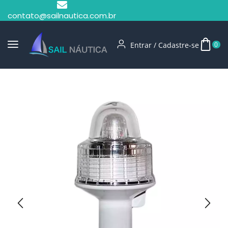
contato@sailnautica.com.br
Entrar / Cadastre-se
0
Início
Iluminação
Luz De Navegação