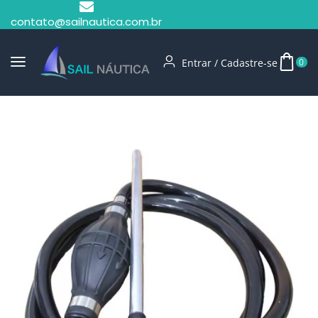
contato@sailnautica.com.br
Entrar / Cadastre-se
0
Início
Linha De Combustível