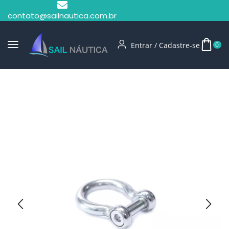
contato@sailnautica.com.br
Entrar / Cadastre-se
0
Início
Manilhas