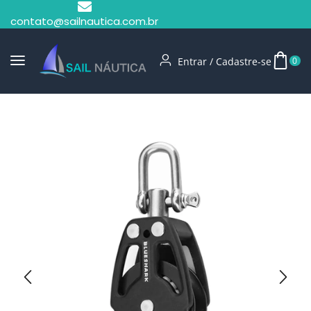
contato@sailnautica.com.br
Entrar / Cadastre-se
0
Início
Moitão