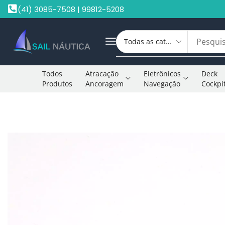
(41) 3085-7508 | 99812-5208
Todos
Atracação
Eletrônicos
Deck
Produtos
Ancoragem
Navegação
Cockpi
Início
Mosquetão