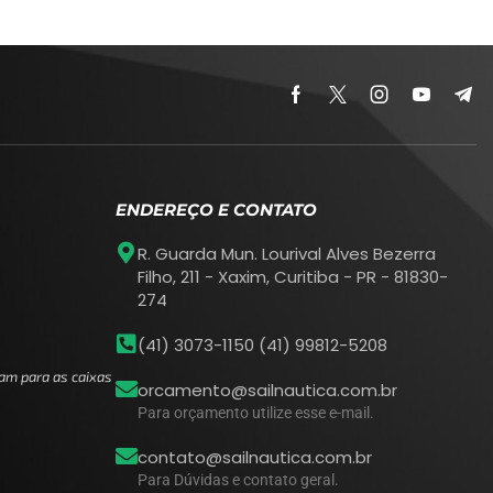
ENDEREÇO E CONTATO
R. Guarda Mun. Lourival Alves Bezerra
Filho, 211 - Xaxim, Curitiba - PR - 81830-
274
(41) 3073-1150 (41) 99812-5208
am para as caixas
orcamento@sailnautica.com.br
Para orçamento utilize esse e-mail.
contato@sailnautica.com.br
Para Dúvidas e contato geral.