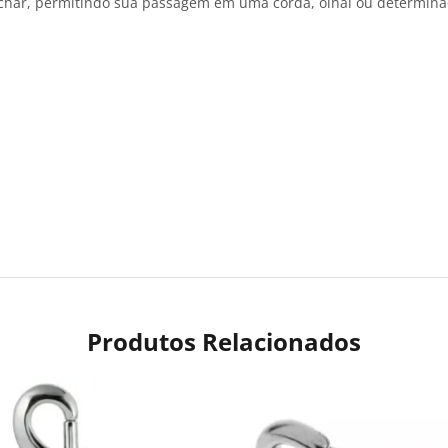
fechar, permitindo sua passagem em uma corda, olhal ou determina
Produtos Relacionados