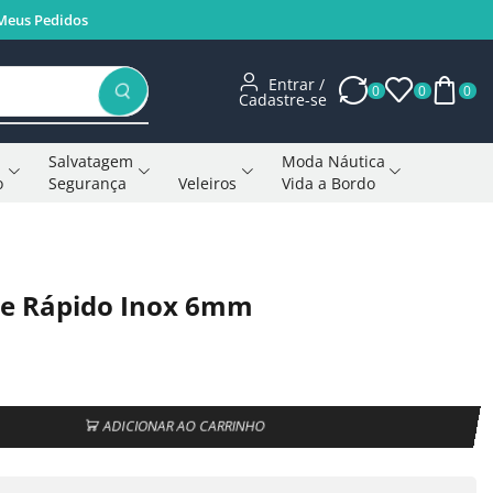
Meus Pedidos
Entrar /
0
0
0
Cadastre-se
Salvatagem
Moda Náutica
o
Segurança
Veleiros
Vida a Bordo
Voltar à página anterior
e Rápido Inox 6mm
ADICIONAR AO CARRINHO