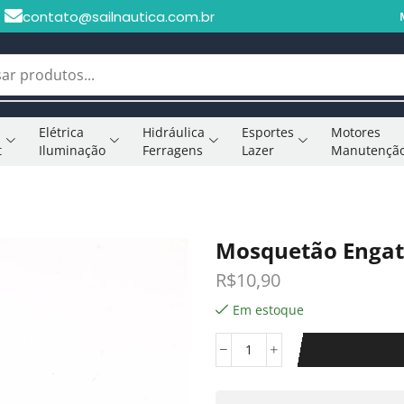
contato@sailnautica.com.br
Elétrica
Hidráulica
Esportes
Motores
t
Iluminação
Ferragens
Lazer
Manutençã
Mosquetão Engat
R$
10,90
Em estoque