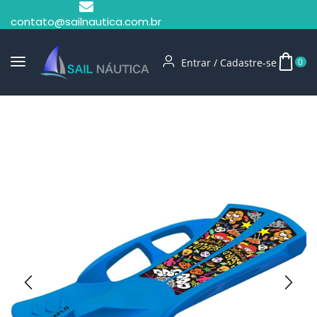
contato@sailnautica.com.br
Entrar / Cadastre-se
0
Início
Esporte E Lazer