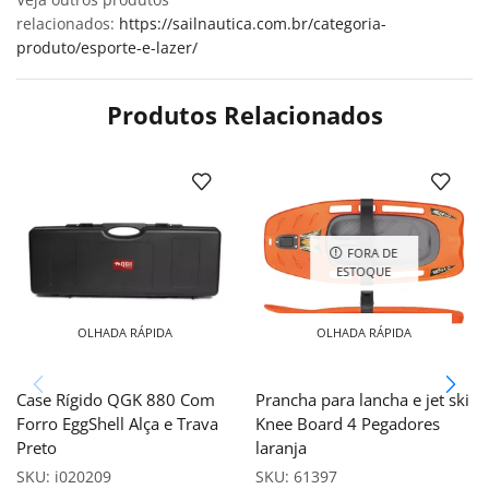
relacionados:
https://sailnautica.com.br/categoria-
produto/esporte-e-lazer/
Produtos Relacionados
FORA DE
ESTOQUE
OLHADA RÁPIDA
OLHADA RÁPIDA
Case Rígido QGK 880 Com
Prancha para lancha e jet ski
Forro EggShell Alça e Trava
Knee Board 4 Pegadores
Preto
laranja
SKU:
i020209
SKU:
61397