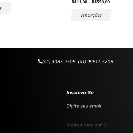
R$
11,00
–
R$
550,00
S
VER OPÇÕES
(41) 3085-7508 (41) 99812-5208
Inscreva-Se
Digite seu email
[mc4wp_form id=""]