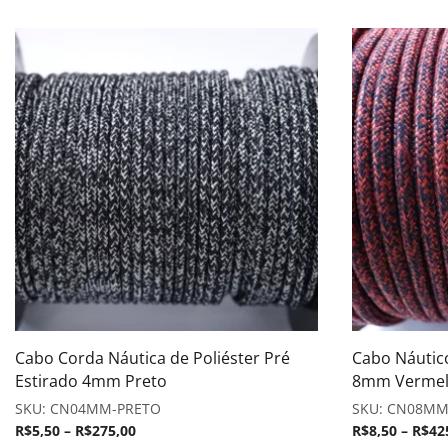
Cabo Corda Náutica de Poliéster Pré
Cabo Náutico
Estirado 4mm Preto
8mm Vermel
SKU:
CN04MM-PRETO
SKU:
CN08MM
R$
5,50
–
R$
275,00
R$
8,50
–
R$
42