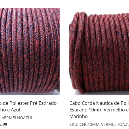
 de Poliéster Pré Estirado
Cabo Corda Náutica de Poli
ho e Azul
Estirado 10mm Vermelho e
Marinho
-VERMELHOAZUL
5,00
SKU:
CN010MM-VERMELHOAZ