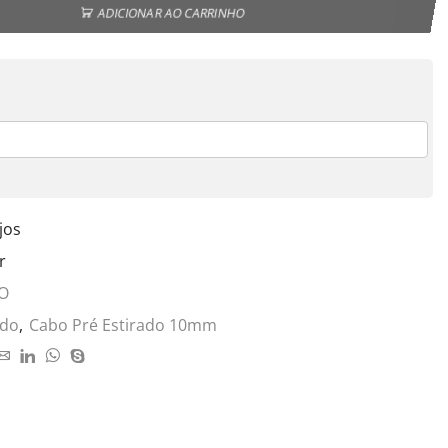
ADICIONAR AO CARRINHO
jos
r
O
ado
,
Cabo Pré Estirado 10mm