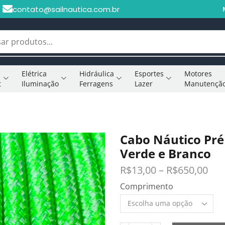
contato@sailnautica.com.br
Elétrica
Hidráulica
Esportes
Motores
t
Iluminação
Ferragens
Lazer
Manutençã
Cabo Náutico Pr
Verde e Branco
R$
13,00
–
R$
650,00
Comprimento