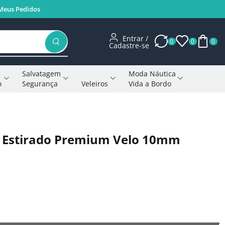
Meus Pedidos
Entrar /
0
0
0
Cadastre-se
Salvatagem
Moda Náutica
o
Segurança
Veleiros
Vida a Bordo
Voltar à página anterior
é Estirado Premium Velo 10mm