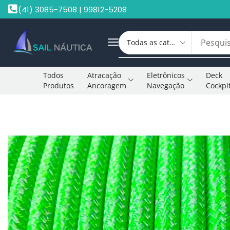
(41) 3085-7508 | 99812-5208
Todos
Atracação
Eletrônicos
Deck
Produtos
Ancoragem
Navegação
Cockpi
Início
Cabo Pré Estirado
Cabo Pré Estirado 10mm