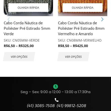
OLHADA RÁPIDA
OLHADA RÁPIDA
Cabo Corda Náutica de
Cabo Corda Náutica de
Poliéster Pré Estirado 5mm
Poliéster Pré Estirado 8mm
Verde
Vermelho e Amarelo
SKU:
CN05MM-VERDE
SKU:
CN08MM-VERMELHO
R$
6,50
–
R$
325,00
R$
8,50
–
R$
425,00
VER OPÇÕES
VER OPÇÕES
Seg – Sex: 9:00 a 12:00 - 13:00 a 17:30hs
(41) 3085-7508 (41) 99812-5208