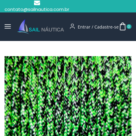
contato@sailnautica.com.br
Entrar / Cadastre-se
0
Início
Cabo Pré Estirado
Cabo Pré Estirado 12mm