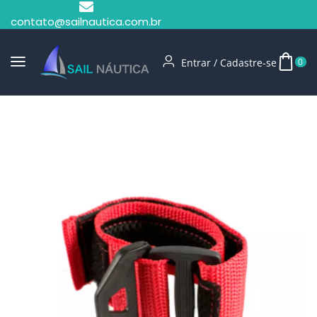
contato@sailnautica.com.br
Entrar / Cadastre-se
0
Início
Corta Circuito