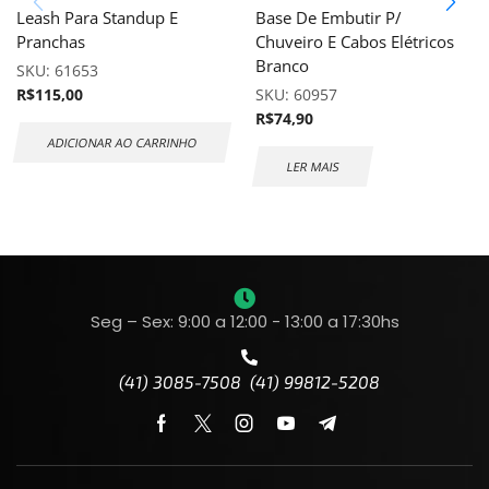
Leash Para Standup E
Base De Embutir P/
Pranchas
Chuveiro E Cabos Elétricos
Branco
SKU:
61653
R$
115,00
SKU:
60957
R$
74,90
ADICIONAR AO CARRINHO
LER MAIS
Seg – Sex: 9:00 a 12:00 - 13:00 a 17:30hs
(41) 3085-7508 (41) 99812-5208