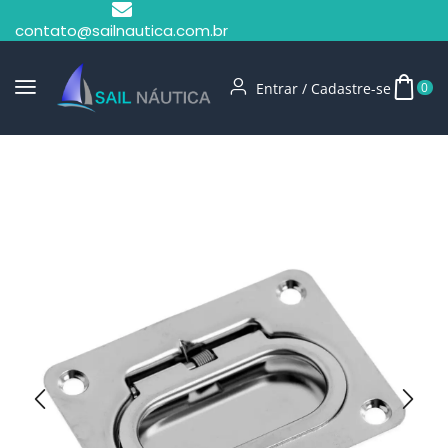
contato@sailnautica.com.br
Entrar / Cadastre-se
0
Início
Acessórios Para Embarcações