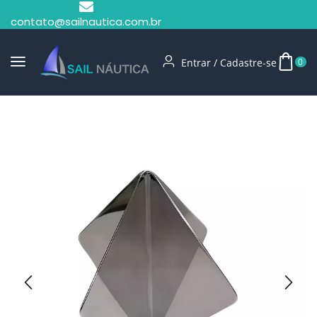
contato@sailnautica.com.br
Entrar / Cadastre-se
0
Início
Radar