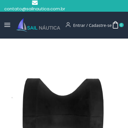
contato@sailnautica.com.br
Entrar / Cadastre-se
0
Início
Carreta E Reboque