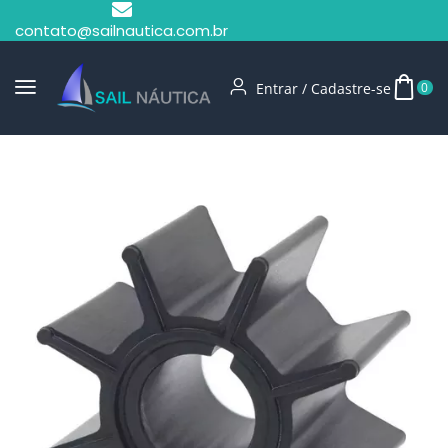
contato@sailnautica.com.br
Entrar / Cadastre-se
0
Início
Rotor De Bomba D'Água