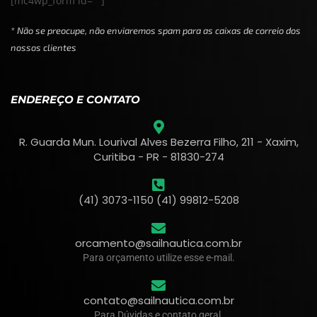
[mc4wp_form id=""]
* Não se preocupe, não enviaremos spam para as caixas de correio dos
nossos clientes
ENDEREÇO E CONTATO
R. Guarda Mun. Lourival Alves Bezerra Filho, 211 - Xaxim,
Curitiba - PR - 81830-274
(41) 3073-1150 (41) 99812-5208
orcamento@sailnautica.com.br
Para orçamento utilize esse e-mail.
contato@sailnautica.com.br
Para Dúvidas e contato geral.