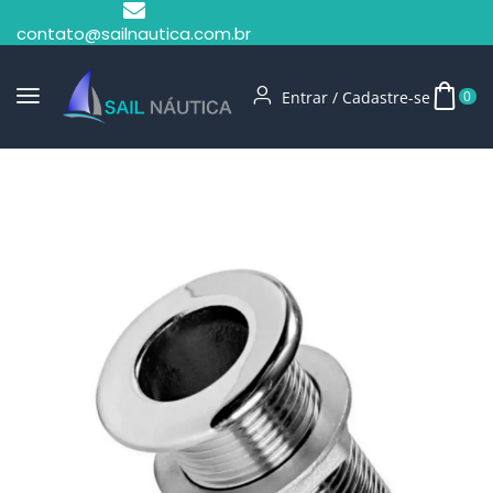
contato@sailnautica.com.br
Entrar / Cadastre-se
0
Início
Entrada E Saída De Água