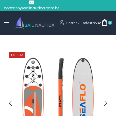
contato@sailnautica.com.br
Entrar / Cadastre-se
0
Início
Prancha Stand Up
OFERTA