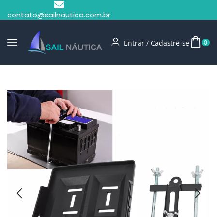
contato@sailnautica.com.br
Entrar / Cadastre-se
0
Início
Baterias