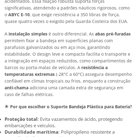
acidentados. Essa fixação robusta suporta forças
significativas, atendendo a padrões náuticos rigorosos, como
o
ABYC E-10
, que exige resistência a 350 libras de força,
quase quatro vezes o exigido pela Guarda Costeira dos EUA.
A
instalação simples
é outro diferencial. As
abas pré-furadas
permitem fixar a bandeja em superfícies planas com
parafusos galvanizados ou em aço inox, garantindo
estabilidade. O design leve e compacto facilita o transporte e
a integração em espaços reduzidos, como compartimentos de
barcos ou porta-malas de veículos. A
resistência a
temperaturas extremas
(-28°C a 60°C) assegura desempenho
confiável em climas tropicais ou frios, enquanto a construção
anti-chama
adiciona uma camada extra de segurança em
caso de falhas elétricas.
🌟
Por que escolher o Suporte Bandeja Plástica para Bateria?
Proteção total
: Evita vazamentos de ácido, protegendo
embarcações e veículos.
Durabilidade marítima
: Polipropileno resistente a