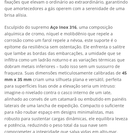
fixações que elevam o ordinário ao extraordinário, garantindo
que amortecedores a gás operem com a serenidade de uma
brisa alísia.
Esculpido do supremo
Aço Inox 316
, uma composição
alquímica de cromo, níquel e molibdênio que repele a
corrosão como um farol repele a névoa, este suporte é o
epítome da resiliência sem ostentação. Ele enfrenta o salitre
que lambe as bordas das embarcações, a umidade que se
infiltra como um ladrão noturno e as variações térmicas que
dobram metais inferiores – tudo isso sem um sussurro de
fraqueza. Suas dimensões meticulosamente calibradas de
45
mm x 35 mm
criam uma silhueta plana e versátil, perfeita
para superfícies lisas onde a elevação seria um intruso:
imagine-o nivelado contra o casco interno de um iate,
alinhado ao convés de um catamarã ou embutido em painéis
laterais de uma lancha de expedição. Compacto o suficiente
para não roubar espaço em designs minimalistas, mas
robusto para sustentar cargas dinâmicas, ele equilibra leveza
e potência, reduzindo o peso total da sua nave sem
comprometer a integridade que salva vidas em alto-mar.