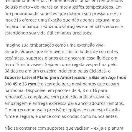
“estabilidade eterna”, relatando zero falhas em temporadas
de uso misto – de mares calmos a golfos tempestuosos. Em
um panorama de suportes que dobram sob pressão, o Aço
Inox 316 oferece uma fixação que não apenas segura, mas
inspira confiança, reduzindo vibrações em amortecedores e
estendendo sua vida útil em anos preciosos.
Imagine sua embarcação como uma extensão viva:
amortecedores que se movem com a fluidez de correntes
oceânicas, suportes planos que ancoram essa fluidez em
terra firme invisível. Seja em uma regata vespertina pelo
Báltico ou em um cruzeiro indolente pelas Cíclades, o
Suporte Lateral Plano para Amortecedor a Gás em Aço Inox
316 45 x 35 mm
é o segredo para movimentos que ecoam
harmonia. Disponível em pacotes de 4, 8 ou 16 para
renovações completas, com proteção anticorrosiva na
embalagem e entrega expressa para ancoradouros remotos.
O mar recompensa a precisão; equipe-se com esta fixação
firme e segura, e dance com as ondas como nunca antes.
Não se contente com suportes que vacilam – exija a planura