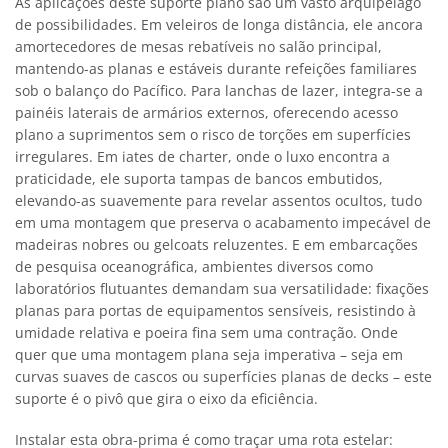
As aplicações deste suporte plano são um vasto arquipélago
de possibilidades. Em veleiros de longa distância, ele ancora
amortecedores de mesas rebatíveis no salão principal,
mantendo-as planas e estáveis durante refeições familiares
sob o balanço do Pacífico. Para lanchas de lazer, integra-se a
painéis laterais de armários externos, oferecendo acesso
plano a suprimentos sem o risco de torções em superfícies
irregulares. Em iates de charter, onde o luxo encontra a
praticidade, ele suporta tampas de bancos embutidos,
elevando-as suavemente para revelar assentos ocultos, tudo
em uma montagem que preserva o acabamento impecável de
madeiras nobres ou gelcoats reluzentes. E em embarcações
de pesquisa oceanográfica, ambientes diversos como
laboratórios flutuantes demandam sua versatilidade: fixações
planas para portas de equipamentos sensíveis, resistindo à
umidade relativa e poeira fina sem uma contração. Onde
quer que uma montagem plana seja imperativa – seja em
curvas suaves de cascos ou superfícies planas de decks – este
suporte é o pivô que gira o eixo da eficiência.
Instalar esta obra-prima é como traçar uma rota estelar: