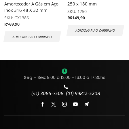
Amortecedor A Gás em Aço
250 x 180 mm
Inox 316 48 X 32 mm
SKU:
1750
SKU:
GX1386
R$
149,90
R$
69,90
ADICIONAR AO CARRINHO
ADICIONAR AO CARRINHO
Seg – Sex: 9:00 a 12:00 - 13:00 a 17:30hs
(41) 3085-7508 (41) 99812-5208