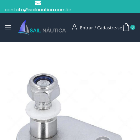
contato@sailnautica.com.br
Entrar / Cadastre-se
0
Início
Amortecedores