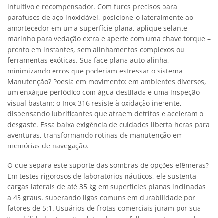
intuitivo e recompensador. Com furos precisos para
parafusos de aço inoxidável, posicione-o lateralmente ao
amortecedor em uma superfície plana, aplique selante
marinho para vedação extra e aperte com uma chave torque –
pronto em instantes, sem alinhamentos complexos ou
ferramentas exóticas. Sua face plana auto-alinha,
minimizando erros que poderiam estressar o sistema.
Manutenção? Poesia em movimento: em ambientes diversos,
um enxágue periódico com água destilada e uma inspeção
visual bastam; o Inox 316 resiste à oxidação inerente,
dispensando lubrificantes que atraem detritos e aceleram o
desgaste. Essa baixa exigência de cuidados liberta horas para
aventuras, transformando rotinas de manutenção em
memórias de navegação.
O que separa este suporte das sombras de opções efêmeras?
Em testes rigorosos de laboratórios náuticos, ele sustenta
cargas laterais de até 35 kg em superfícies planas inclinadas
a 45 graus, superando ligas comuns em durabilidade por
fatores de 5:1. Usuários de frotas comerciais juram por sua