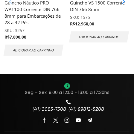
Guincho Náutico PRO
Guincho VS 1500 Corrente
WA1100 Corrente DIN 766
DIN 766 8mm
8mm para Embarcações de
SKU:
1575
28 a 42 Pés
R$
12.960,00
SKU:
3257
R$
7.890,00
ADICIONAR AO CARRINHO
ADICIONAR AO CARRINHO
Seg – Sex: 9:00 a 12:00 - 13:00 a 17:30hs
(41) 3085-7508 (41) 99812-5208