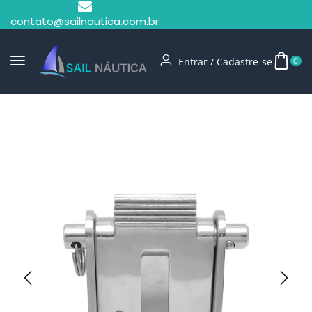
contato@sailnautica.com.br
Entrar / Cadastre-se
0
Início
Guinchos