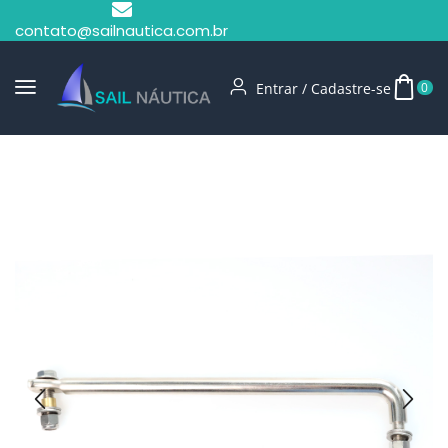
contato@sailnautica.com.br
Entrar / Cadastre-se
0
Início
Comandos E Direção