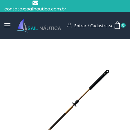
contato@sailnautica.com.br
Entrar / Cadastre-se
0
Início
Comandos E Direção