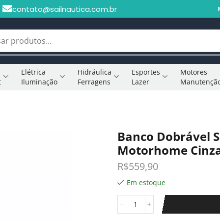
contato@sailnautica.com.br
Elétrica
Hidráulica
Esportes
Motores
t
Iluminação
Ferragens
Lazer
Manutençã
Banco Dobrável S
Motorhome Cinza
R$
559,90
Em estoque