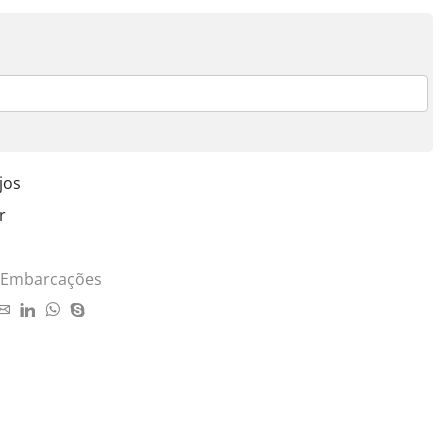
jos
r
a Embarcações