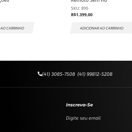
ções
Remoto Sem Fio
SKU:
895
R$
1.399,00
 AO CARRINHO
ADICIONAR AO CARRINHO
(41) 3085-7508 (41) 99812-5208
Inscreva-Se
Digite seu email