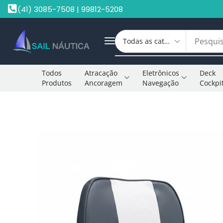
(41) 3085-7508 | 99812-5208
Todos
Atracação
Eletrônicos
Deck
Produtos
Ancoragem
Navegação
Cockpi
Início
Acessórios Para Embarcações