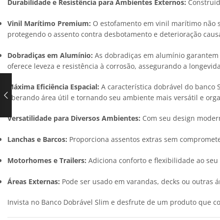
Durabilidade e Resistência para Ambientes Externos:
Construído
Vinil Marítimo Premium:
O estofamento em vinil marítimo não
protegendo o assento contra desbotamento e deterioração causad
Dobradiças em Alumínio:
As dobradiças em alumínio garante
oferece leveza e resistência à corrosão, assegurando a longevid
Máxima Eficiência Espacial:
A característica dobrável do banco 
liberando área útil e tornando seu ambiente mais versátil e orga
Versatilidade para Diversos Ambientes:
Com seu design moderno
Lanchas e Barcos:
Proporciona assentos extras sem comprometer
Motorhomes e Trailers:
Adiciona conforto e flexibilidade ao se
Áreas Externas:
Pode ser usado em varandas, decks ou outras ár
Invista no Banco Dobrável Slim e desfrute de um produto que co