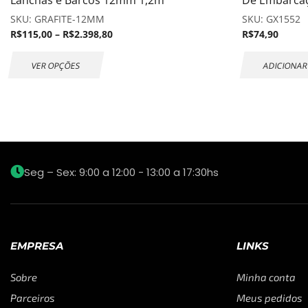
Lanchas e Barcos 12mm 1,2m
De Embarca
SKU:
GRAFITE-12MM
SKU:
GX1552
R$
115,00
–
R$
2.398,80
R$
74,90
VER OPÇÕES
ADICIONAR
Seg – Sex: 9:00 a 12:00 - 13:00 a 17:30hs
EMPRESA
LINKS
Sobre
Minha conta
Parceiros
Meus pedidos