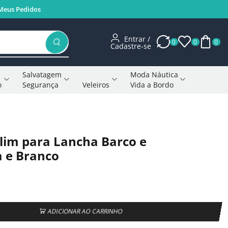
Meus Pedidos
Entrar /
0
0
0
Cadastre-se
Salvatagem
Moda Náutica
o
Segurança
Veleiros
Vida a Bordo
Voltar à página anterior
lim para Lancha Barco e
 e Branco
ADICIONAR AO CARRINHO