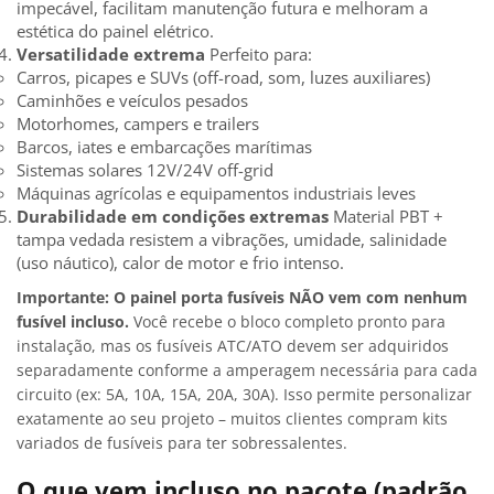
impecável, facilitam manutenção futura e melhoram a
estética do painel elétrico.
Versatilidade extrema
Perfeito para:
Carros, picapes e SUVs (off-road, som, luzes auxiliares)
Caminhões e veículos pesados
Motorhomes, campers e trailers
Barcos, iates e embarcações marítimas
Sistemas solares 12V/24V off-grid
Máquinas agrícolas e equipamentos industriais leves
Durabilidade em condições extremas
Material PBT +
tampa vedada resistem a vibrações, umidade, salinidade
(uso náutico), calor de motor e frio intenso.
Importante: O painel porta fusíveis NÃO vem com nenhum
fusível incluso.
Você recebe o bloco completo pronto para
instalação, mas os fusíveis ATC/ATO devem ser adquiridos
separadamente conforme a amperagem necessária para cada
circuito (ex: 5A, 10A, 15A, 20A, 30A). Isso permite personalizar
exatamente ao seu projeto – muitos clientes compram kits
variados de fusíveis para ter sobressalentes.
O que vem incluso no pacote (padrão