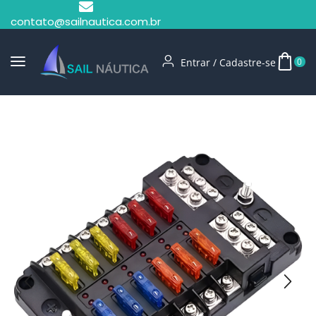
contato@sailnautica.com.br
Entrar / Cadastre-se
0
Início
Elétrica