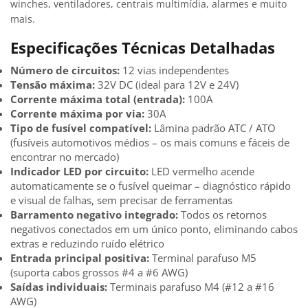
winches, ventiladores, centrais multimídia, alarmes e muito
mais.
Especificações Técnicas Detalhadas
Número de circuitos:
12 vias independentes
Tensão máxima:
32V DC (ideal para 12V e 24V)
Corrente máxima total (entrada):
100A
Corrente máxima por via:
30A
Tipo de fusível compatível:
Lâmina padrão ATC / ATO
(fusíveis automotivos médios – os mais comuns e fáceis de
encontrar no mercado)
Indicador LED por circuito:
LED vermelho acende
automaticamente se o fusível queimar – diagnóstico rápido
e visual de falhas, sem precisar de ferramentas
Barramento negativo integrado:
Todos os retornos
negativos conectados em um único ponto, eliminando cabos
extras e reduzindo ruído elétrico
Entrada principal positiva:
Terminal parafuso M5
(suporta cabos grossos #4 a #6 AWG)
Saídas individuais:
Terminais parafuso M4 (#12 a #16
AWG)