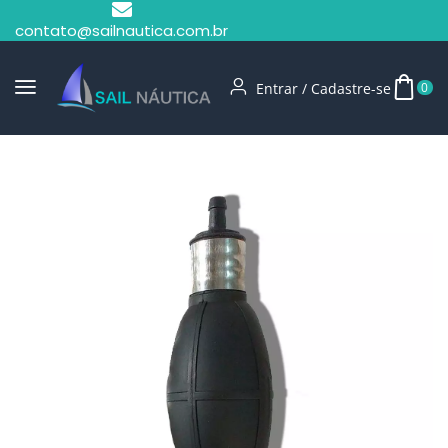
contato@sailnautica.com.br
Entrar / Cadastre-se
0
Início
Tanques De Combustível