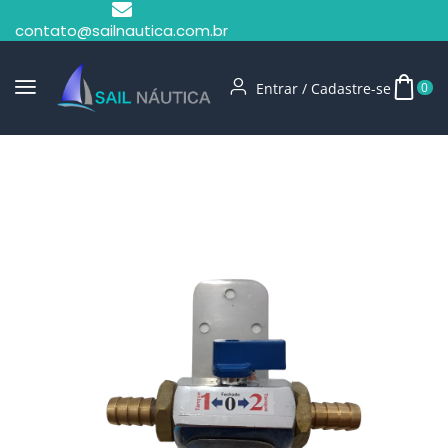
contato@sailnautica.com.br
Entrar / Cadastre-se
0
Início
Tanques De Combustível