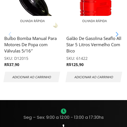
OLHADA RÁPIDA
OLHADA RÁPIDA
Bulbo Bomba Manual Para
Galão De Gasolina Seaflo All
Motores De Popa com
Star 5 Litros Vermelho Com
Válvulas 5/16″
Bico
SKU:
D12015
SKU:
61422
R$
37,90
R$
125,90
ADICIONAR AO CARRINHO
ADICIONAR AO CARRINHO
Seg – Sex: 9:00 a 12:00 - 13:00 a 17:30hs