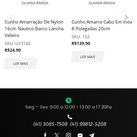
OLHADA RÁPIDA
OLHADA RÁPIDA
Cunho Amarração De Nylon
Cunho Amarra Cabo Em Inox
16cm Náutico Barco Lancha
8 Polegadas 20cm
Veleiro
SKU:
152
SKU:
U13142
R$
139,90
R$
24,90
LER MAIS
LER MAIS
Seg – Sex: 9:00 a 12:00 - 13:00 a 17:30hs
(41) 3085-7508 (41) 99812-5208