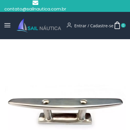
contato@sailnautica.com.br
Entrar / Cadastre-se
0
Início
Cunhos