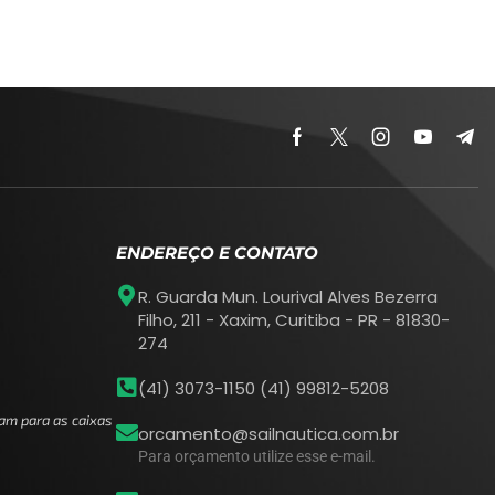
ENDEREÇO E CONTATO
R. Guarda Mun. Lourival Alves Bezerra
Filho, 211 - Xaxim, Curitiba - PR - 81830-
274
(41) 3073-1150 (41) 99812-5208
am para as caixas
orcamento@sailnautica.com.br
Para orçamento utilize esse e-mail.