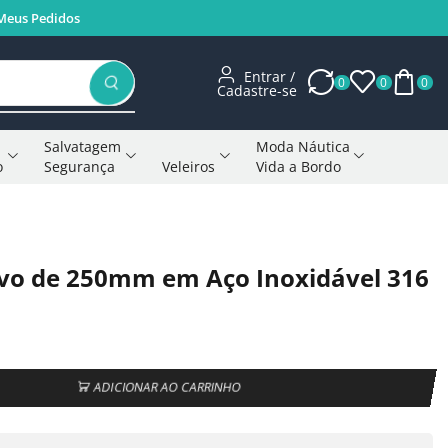
Meus Pedidos
Entrar /
0
0
0
Cadastre-se
Salvatagem
Moda Náutica
o
Segurança
Veleiros
Vida a Bordo
Voltar à página anterior
vo de 250mm em Aço Inoxidável 316
ADICIONAR AO CARRINHO