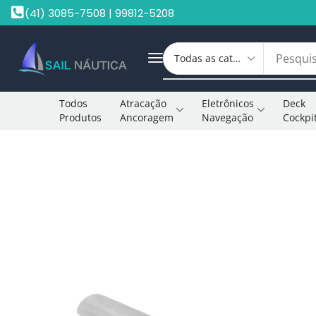
(41) 3085-7508 | 99812-5208
Todos
Atracação
Eletrônicos
Deck
Produtos
Ancoragem
Navegação
Cockpi
Início
Cunhos