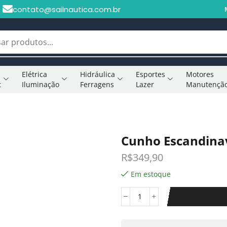
contato@sailnautica.com.br
Elétrica
Hidráulica
Esportes
Motores
t
Iluminação
Ferragens
Lazer
Manutençã
Cunho Escandina
R$
349,90
Em estoque