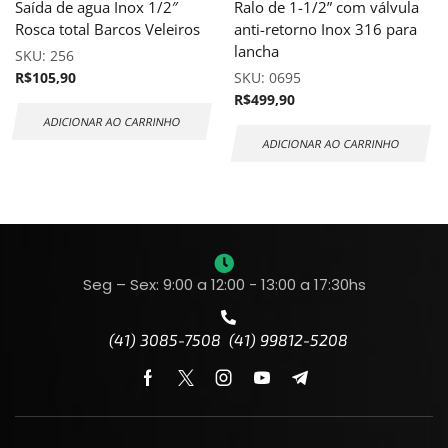
Saída de agua Inox 1/2″
Ralo de 1-1/2” com válvula
Rosca total Barcos Veleiros
anti-retorno Inox 316 para
lancha
SKU:
256
R$
105,90
SKU:
0695
R$
499,90
ADICIONAR AO CARRINHO
ADICIONAR AO CARRINHO
Seg – Sex: 9:00 a 12:00 - 13:00 a 17:30hs
(41) 3085-7508 (41) 99812-5208