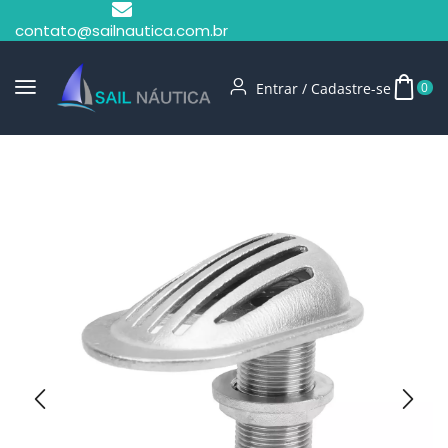
contato@sailnautica.com.br
Entrar / Cadastre-se
0
Início
Entrada E Saída De Água