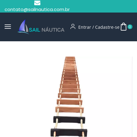
contato@sailnautica.com.br
Entrar / Cadastre-se
0
Início
Escadas