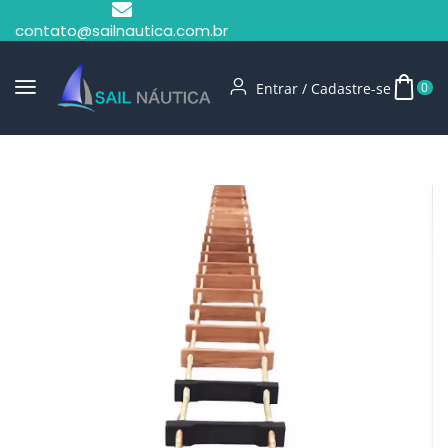
contato@sailnautica.com.br
Entrar / Cadastre-se
0
Início
Escadas