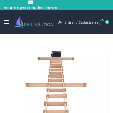
contato@sailnautica.com.br
Entrar / Cadastre-se
0
Início
Escadas