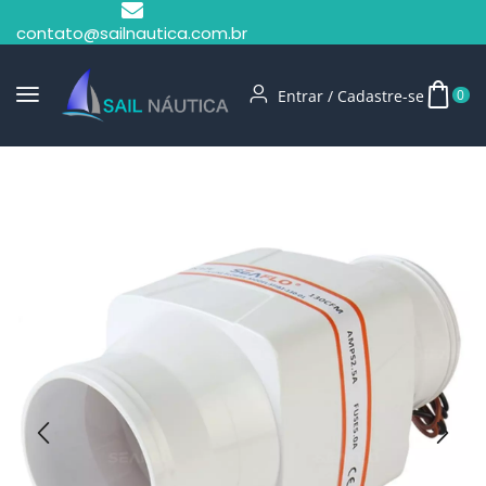
contato@sailnautica.com.br
Entrar / Cadastre-se
0
Início
Exaustor Blower