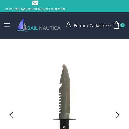
contato@sailnautica.com.br
Entrar / Cadastre-se
0
Início
Facas E Canivetes