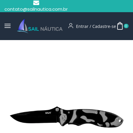
contato@sailnautica.com.br
Entrar / Cadastre-se
0
Início
Camping