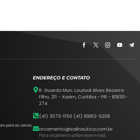
ENDEREÇO E CONTATO
R. Guarda Mun. Lourival Alves Bezerra
Filho, 211 - Xaxim, Curitiba - PR - 81830-
274
(41) 3073-1150 (41) 99812-5208
am para as caixas
orcamento@sailnautica.com.br
Para orçamento utilize esse e-mail.