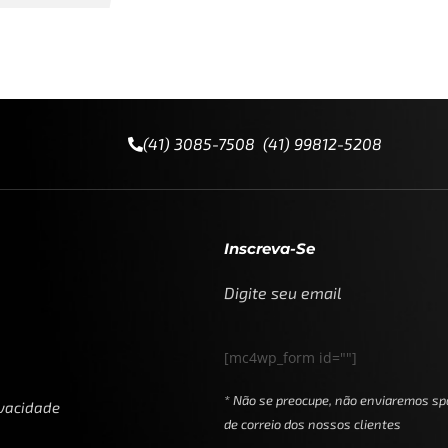
(41) 3085-7508 (41) 99812-5208
Inscreva-Se
Digite seu email
[mc4wp_form id=""]
* Não se preocupe, não enviaremos sp
ivacidade
de correio dos nossos clientes