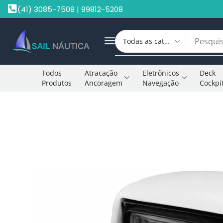
(41) 3085-7508 | 99812-5208
Todos
Atracação
Eletrônicos
Deck
Produtos
Ancoragem
Navegação
Cockpi
Início
Iluminação