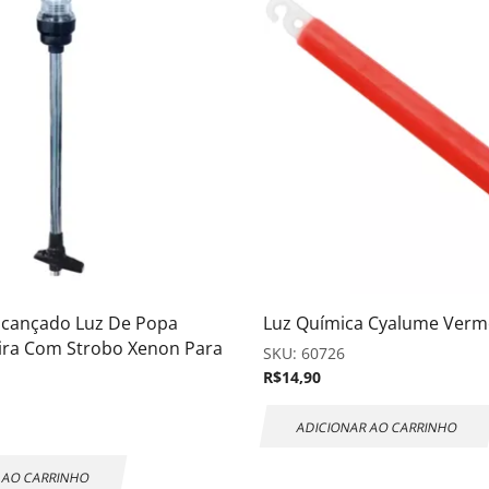
lcançado Luz De Popa
Luz Química Cyalume Verme
ira Com Strobo Xenon Para
SKU:
60726
R$
14,90
ADICIONAR AO CARRINHO
 AO CARRINHO