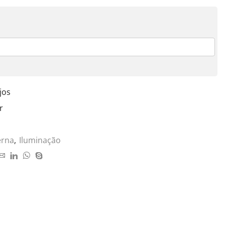
jos
r
erna
,
Iluminação