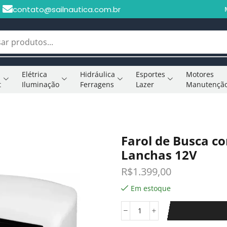
contato@sailnautica.com.br
Elétrica
Hidráulica
Esportes
Motores
t
Iluminação
Ferragens
Lazer
Manutençã
Farol de Busca c
Lanchas 12V
R$
1.399,00
Em estoque