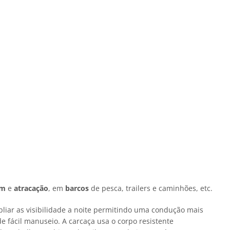
em
e
atracação
, em
barcos
de pesca, trailers e caminhões, etc.
ar as visibilidade a noite permitindo uma condução mais
de fácil manuseio. A carcaça usa o corpo resistente