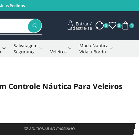
Meus Pedidos
Entrar /
0
0
0
Cadastre-se
Salvatagem
Moda Náutica
o
Segurança
Veleiros
Vida a Bordo
Voltar à página anterior
om Controle Náutica Para Veleiros
ADICIONAR AO CARRINHO