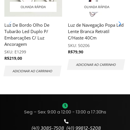
OLHADA RÁPIDA
OLHADA RÁPIDA
Luz De Bordo Olho De
Luz de Navegação Popa Led
Tubarão Led Duplo P/
Lente Branca Retratil
Embarcações C/ Luz
C/Haste 40Cm
Ancoragem
SKU:
50206
SKU:
E1299
R$
79,90
R$
219,00
ADICIONAR AO CARRINHO
ADICIONAR AO CARRINHO
Seg – Sex: 9:00 a 12:00 - 13:00 a 17:30hs
(41) 3085-7508 (41) 99812-5208