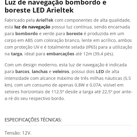
Luz de navegação bombordo e
boreste LED Arieltek
Fabricado pela
ArielTek
com componentes de alta qualidade,
esta
luz de navegação
possui luz contínua, sendo encarnada
para
bombordo
e verde para
boreste
é produzida em um
corpo em ABS com coloração branco, lente em acrílico, ambos
com proteção UV e é totalmente selada (IP65) para a utilização
na
targa
, ideal para
embarcações
até 12m (39,4 pés).
Com um design moderno, esta luz de navegação é indicada
para
barcos
,
lanchas
e
veleiros
, possui dois
LED
de alta
intensidade com alcance máximo de três milhas náuticas (5,5
km), com um consumo de apenas 0,8W e 0,07A, visível em
setores horizontais de 112,5º desde a targa até 22,5º por ante-
a-ré do seu respectivo bordo.
ESPECIFICAÇÕES TÉCNICAS:
Tensão: 12V.