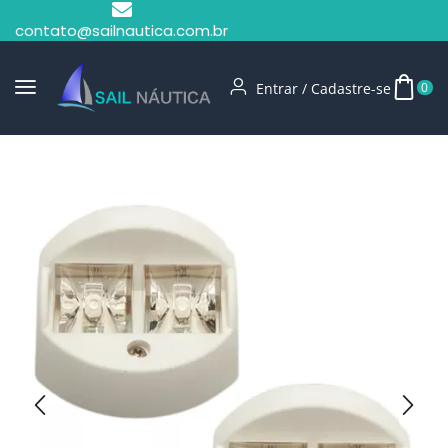
contato@sailnautica.com.br
Entrar / Cadastre-se
0
Início
Iluminação
Luz De Navegação