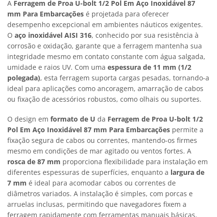
A
Ferragem de Proa U-bolt 1/2 Pol Em Aço Inoxidável 87
mm Para Embarcações
é projetada para oferecer
desempenho excepcional em ambientes náuticos exigentes.
O
aço inoxidável AISI 316
, conhecido por sua resistência à
corrosão e oxidação, garante que a ferragem mantenha sua
integridade mesmo em contato constante com água salgada,
umidade e raios UV. Com uma
espessura de 11 mm (1/2
polegada)
, esta ferragem suporta cargas pesadas, tornando-a
ideal para aplicações como ancoragem, amarração de cabos
ou fixação de acessórios robustos, como olhais ou suportes.
O design em
formato de U
da
Ferragem de Proa U-bolt 1/2
Pol Em Aço Inoxidável 87 mm Para Embarcações
permite a
fixação segura de cabos ou correntes, mantendo-os firmes
mesmo em condições de mar agitado ou ventos fortes. A
rosca de 87 mm
proporciona flexibilidade para instalação em
diferentes espessuras de superfícies, enquanto a
largura de
7 mm
é ideal para acomodar cabos ou correntes de
diâmetros variados. A instalação é simples, com porcas e
arruelas inclusas, permitindo que navegadores fixem a
ferragem rapidamente com ferramentas manuais básicas,