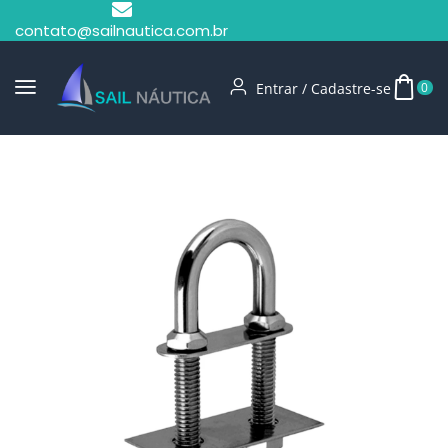
contato@sailnautica.com.br
Entrar / Cadastre-se
0
Início
Alças