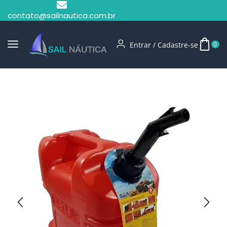
contato@sailnautica.com.br
Entrar / Cadastre-se
0
Início
Tanques De Combustível