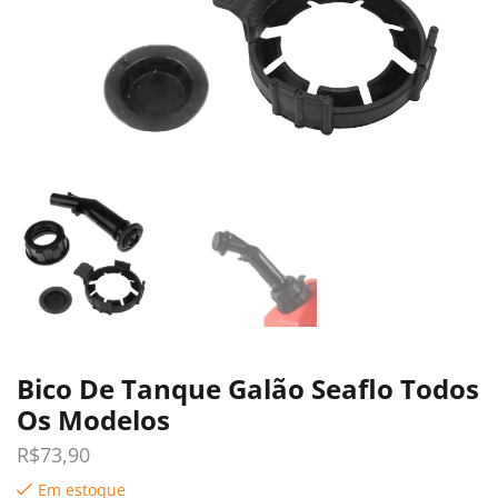
Bico De Tanque Galão Seaflo Todos
Os Modelos
R$
73,90
Em estoque