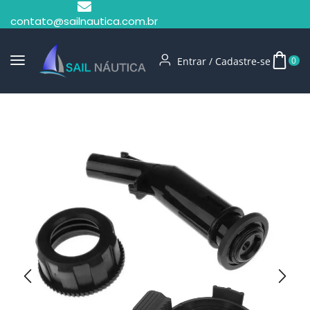
contato@sailnautica.com.br
Entrar / Cadastre-se
0
Início
Tanques De Combustível