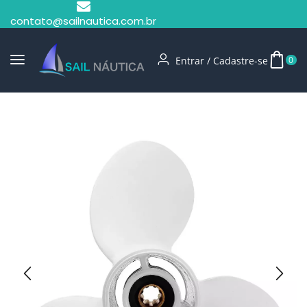
contato@sailnautica.com.br
Entrar / Cadastre-se
0
Início
Hélices