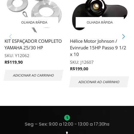
OLHADA RÁPIDA
OLHADA RÁPIDA
KIT ESPAÇADOR COMPLETO
Hélice Motor Johnson /
YAMAHA 25/30 HP
Evinrude 15HP Passo 9 1/2
x 10
SKU:
Y12062
R$
119,90
SKU:
J12607
R$
199,00
ADICIONAR AO CARRINHO
ADICIONAR AO CARRINHO
Seg – Sex: 9:00 a 12:00 - 13:00 a 17:30hs