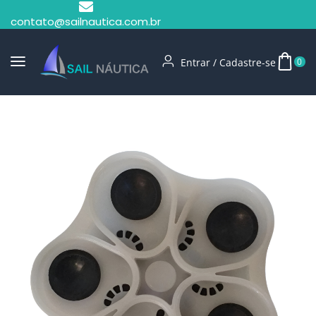
contato@sailnautica.com.br
Entrar / Cadastre-se
0
Início
Bomba De Pressurização