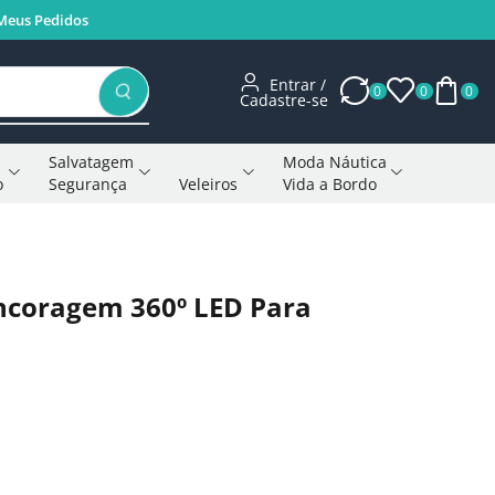
Meus Pedidos
Entrar /
0
0
0
Cadastre-se
Salvatagem
Moda Náutica
o
Segurança
Veleiros
Vida a Bordo
Voltar à página anterior
Ancoragem 360º LED Para