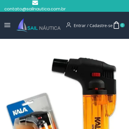
contato@sailnautica.com.br
Entrar / Cadastre-se
0
Início
Camping