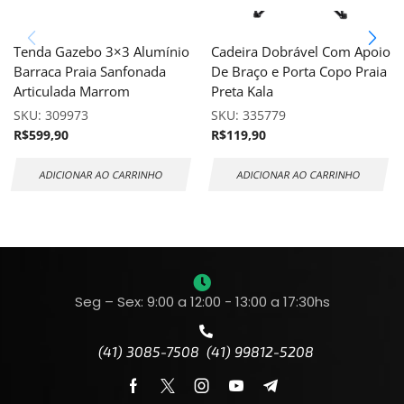
Tenda Gazebo 3×3 Alumínio
Cadeira Dobrável Com Apoio
Barraca Praia Sanfonada
De Braço e Porta Copo Praia
Articulada Marrom
Preta Kala
SKU:
309973
SKU:
335779
R$
599,90
R$
119,90
ADICIONAR AO CARRINHO
ADICIONAR AO CARRINHO
Seg – Sex: 9:00 a 12:00 - 13:00 a 17:30hs
(41) 3085-7508 (41) 99812-5208