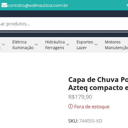
contato@sailnautica.com.br
Elétrica
Hidráulica
Esportes
Motores
t
Iluminação
Ferragens
Lazer
Manutençã
Capa de Chuva P
Azteq compacto e
R$
179,90
Fora de estoque
SKU:
744055-VD