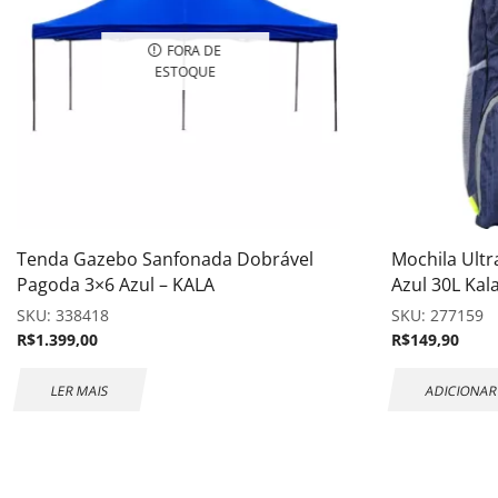
FORA DE
ESTOQUE
Tenda Gazebo Sanfonada Dobrável
Mochila Ult
Pagoda 3×6 Azul – KALA
Azul 30L Kal
SKU:
338418
SKU:
277159
R$
1.399,00
R$
149,90
LER MAIS
ADICIONAR