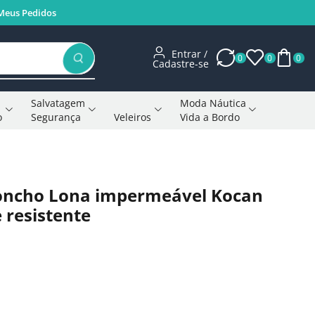
Meus Pedidos
Entrar /
0
0
0
Cadastre-se
Salvatagem
Moda Náutica
o
Segurança
Veleiros
Vida a Bordo
Voltar à página anterior
oncho Lona impermeável Kocan
 resistente