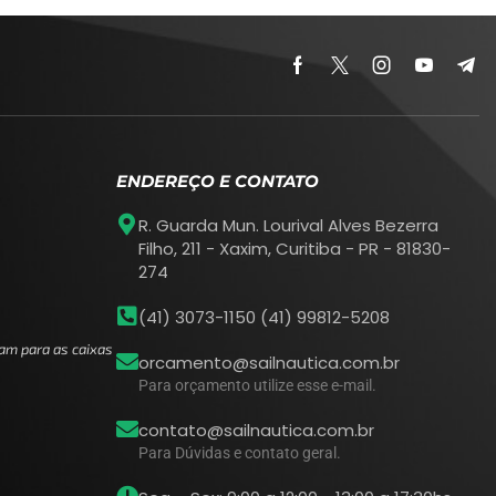
ENDEREÇO E CONTATO
R. Guarda Mun. Lourival Alves Bezerra
Filho, 211 - Xaxim, Curitiba - PR - 81830-
274
(41) 3073-1150 (41) 99812-5208
am para as caixas
orcamento@sailnautica.com.br
Para orçamento utilize esse e-mail.
contato@sailnautica.com.br
Para Dúvidas e contato geral.