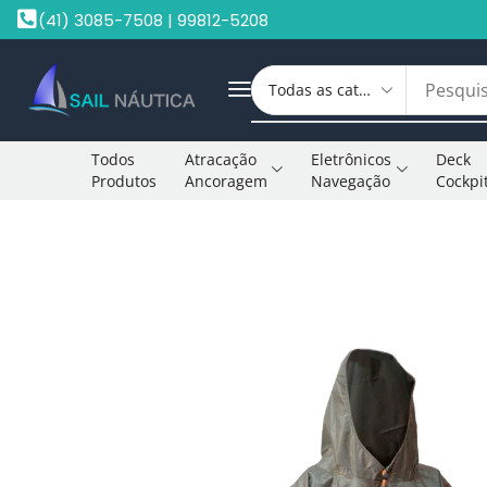
(41) 3085-7508 | 99812-5208
Todos
Atracação
Eletrônicos
Deck
Produtos
Ancoragem
Navegação
Cockpi
Início
Camping