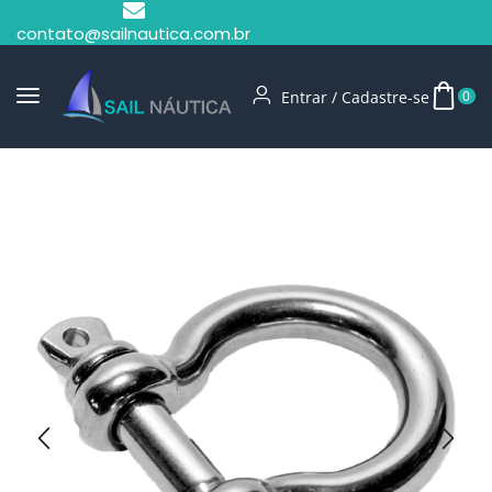
contato@sailnautica.com.br
Entrar / Cadastre-se
0
Início
Manilhas