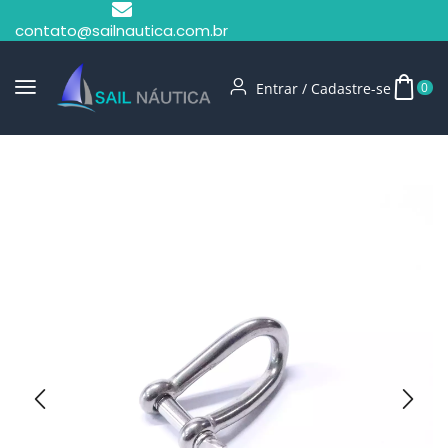
contato@sailnautica.com.br
Entrar / Cadastre-se
0
Início
Manilhas