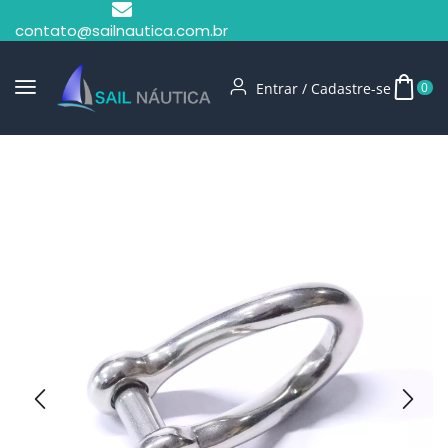
contato@sailnautica.com.br
Entrar / Cadastre-se
0
Início
Manilhas