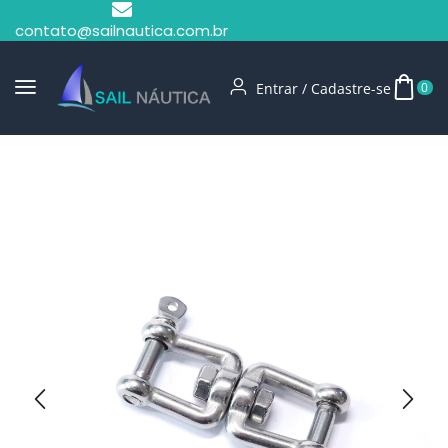
contato@sailnautica.com.br
Entrar / Cadastre-se
0
Início
Manilhas