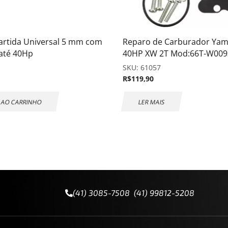
artida Universal 5 mm com
Reparo de Carburador Ya
 até 40Hp
40HP XW 2T Mod:66T-W009
SKU:
61057
R$
119,90
 AO CARRINHO
LER MAIS
(41) 3085-7508 (41) 99812-5208