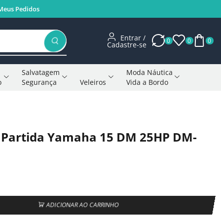
Meus Pedidos
Entrar /
0
0
0
Cadastre-se
Salvatagem
Moda Náutica
o
Segurança
Veleiros
Vida a Bordo
Voltar à página anterior
 Partida Yamaha 15 DM 25HP DM-
ADICIONAR AO CARRINHO