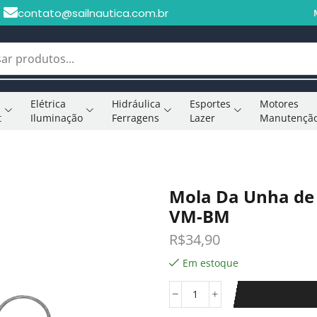
contato@sailnautica.com.br
Elétrica
Hidráulica
Esportes
Motores
t
Iluminação
Ferragens
Lazer
Manutençã
Mola Da Unha de
VM-BM
R$
34,90
Em estoque