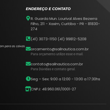
ENDEREÇO E CONTATO
R. Guarda Mun. Lourival Alves Bezerra
Filho, 211 - Xaxim, Curitiba - PR - 81830-
274
(41) 3073-1150 (41) 99812-5208
am para as caixas
orcamento@sailnautica.com.br
Para orçamento utilize esse e-mail.
contato@sailnautica.com.br
Para Dúvidas e contato geral.
Seg – Sex: 9:00 a 12:00 - 13:00 a 17:30hs
CNPJ: 48.960.061/0001-27