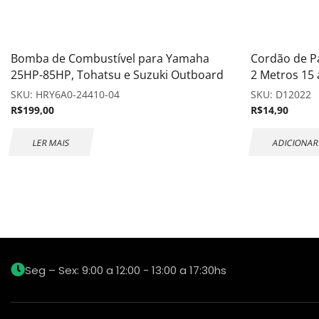
Bomba de Combustível para Yamaha
Cordão de P
25HP-85HP, Tohatsu e Suzuki Outboard
2 Metros 15
SKU:
HRY6A0-24410-04
SKU:
D12022
R$
199,00
R$
14,90
LER MAIS
ADICIONAR
Seg – Sex: 9:00 a 12:00 - 13:00 a 17:30hs