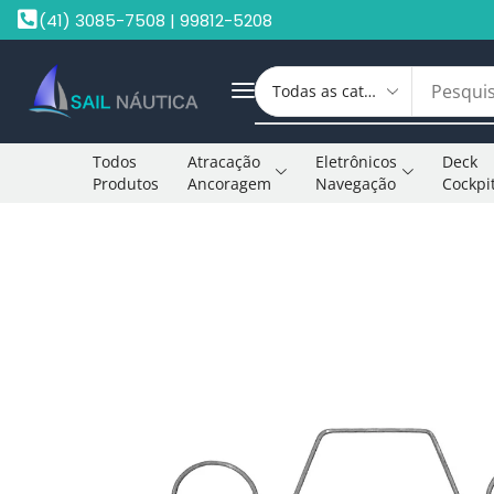
(41) 3085-7508 | 99812-5208
Todos
Atracação
Eletrônicos
Deck
Produtos
Ancoragem
Navegação
Cockpi
Início
Peças Motores De Popa