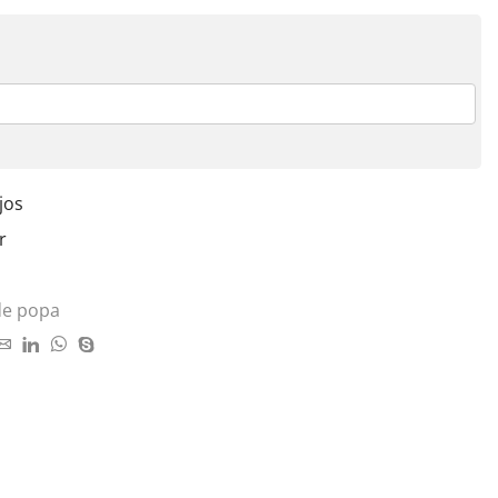
jos
r
de popa